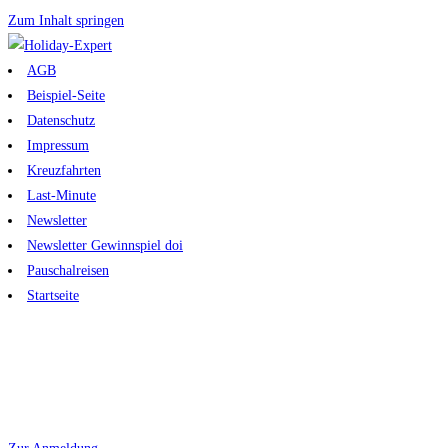
Zum Inhalt springen
AGB
Beispiel-Seite
Datenschutz
Impressum
Kreuzfahrten
Last-Minute
Newsletter
Newsletter Gewinnspiel doi
Pauschalreisen
Startseite
Melden Sie sich hier zu unserem Newsletter an und verpassen sie keine
News mehr.